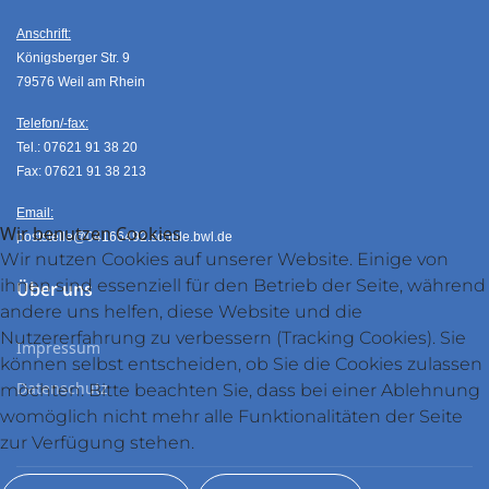
Anschrift:
Königsberger Str. 9
79576 Weil am Rhein
Telefon/-fax:
Tel.: 07621 91 38 20
Fax: 07621 91 38 213
Email:
Wir benutzen Cookies
poststelle@04166492.schule.bwl.de
Wir nutzen Cookies auf unserer Website. Einige von
ihnen sind essenziell für den Betrieb der Seite, während
Über uns
andere uns helfen, diese Website und die
Nutzererfahrung zu verbessern (Tracking Cookies). Sie
Impressum
können selbst entscheiden, ob Sie die Cookies zulassen
Datenschutz
möchten. Bitte beachten Sie, dass bei einer Ablehnung
womöglich nicht mehr alle Funktionalitäten der Seite
zur Verfügung stehen.